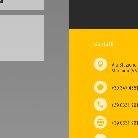
Contatti

Via Stazione,
Mornago (VA

+39 347 485

+39 0331 90

+39 0331 90