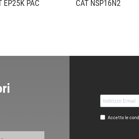
T EP25K PAC
CAT NSP16N2
ri
Accetto le condi