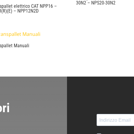
30N2 – NPS20-30N2
spallet elettrico CAT NPP16 –
3(R)(E) – NPP12N2D
spallet Manuali
ri