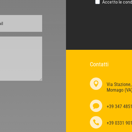
Accetto le condi
Contatti

Via Stazione,
Mornago (VA

+39 347 485

+39 0331 90