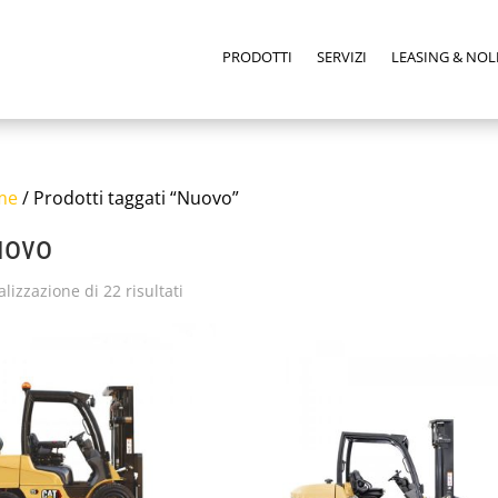
PRODOTTI
SERVIZI
LEASING & NOL
me
/ Prodotti taggati “Nuovo”
uovo
alizzazione di 22 risultati