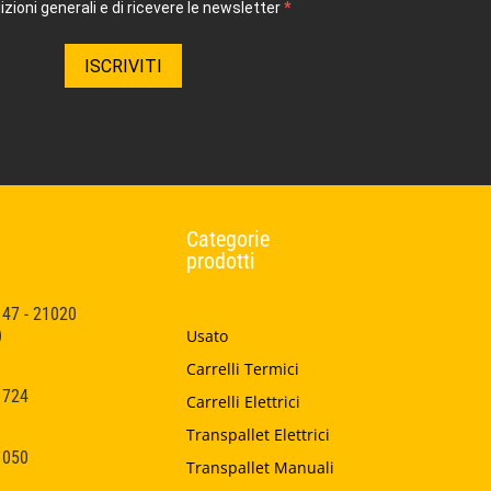
zioni generali e di ricevere le newsletter
ISCRIVITI
Categorie
prodotti
 47 - 21020
)
Usato
Carrelli Termici
1724
Carrelli Elettrici
Transpallet Elettrici
1050
Transpallet Manuali