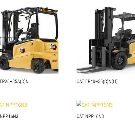
 EP25–35A(C)N
CAT EP40–55(C)N(H)
 NPP16N3
CAT NPP16N3