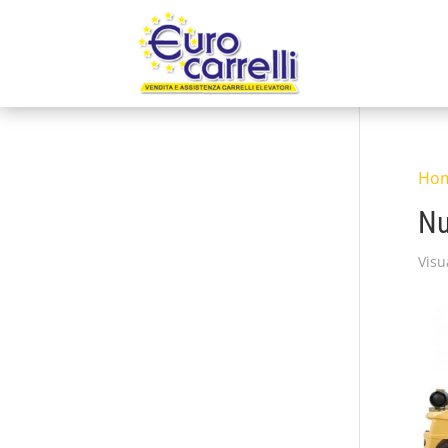
Ho
N
Visu